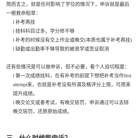
简而言之，就是任何影响了学位的情况下，申诉就是最后
一根救命稻草：
l
补考再挂
l
挂科科目过多，学分修不够
l
补考的时候没有交上作业或晚交
(本质也属于补考再挂)
l
缺勤或出勤率不够导致的被退学或签证取消
还有些情况是可以做申诉，但不必要，看个人迫切程度：
l
第一次成绩挂科，在有补考的前提下想把补考当作
first
attempt来，也就是补考没有所谓及格评分上限，可用来
提升成绩。
l
晚交论文或者考试，有晚交惩罚，申诉通过可以去除
晚交惩罚，还原原始成绩。