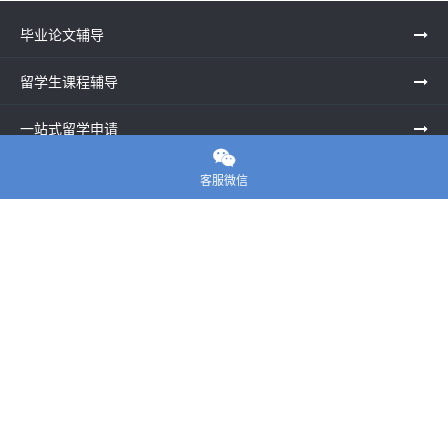
毕业论文辅导
留学生课程辅导
一站式留学申请

留学申诉服务中心
客服微信
留学资讯
关于我们
联系老师
E-convier论文代写
电话： 020-39996617