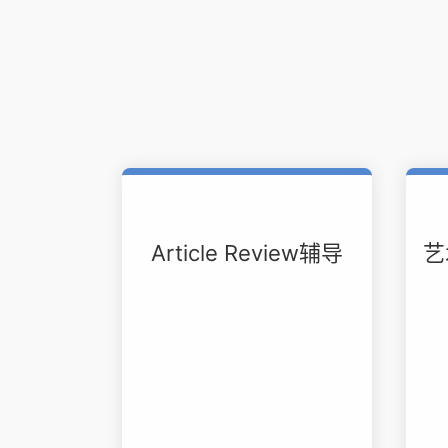
Article Review辅导
艺