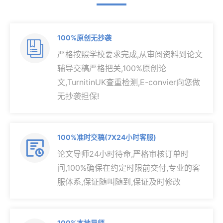
100%原创无抄袭

严格按照学校要求完成,从审阅资料到论文
辅导交稿严格把关,100%原创论
文,TurnitinUK查重检测,E-convier向您做
无抄袭担保!
100%准时交稿(7X24小时客服)

论文导师24小时待命,严格审核订单时
间,100%确保在约定时限前交付,专业的客
服体系,保证随叫随到,保证及时修改
100%本地导师