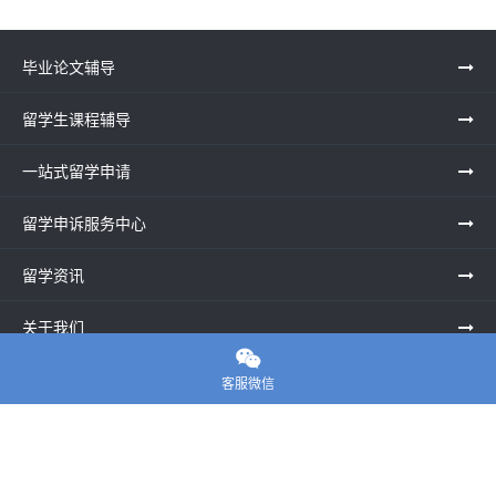
毕业论文辅导
留学生课程辅导
一站式留学申请
留学申诉服务中心
留学资讯
关于我们

联系老师
客服微信
E-convier论文代写
电话： 020-39996617