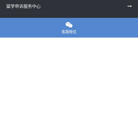
留学申诉服务中心
留学资讯

客服微信
关于我们
联系老师
E-convier论文代写
电话： 020-39996617
地址：UNIT G25, Waterfront Studios, 1 Dock Rd, London E16
1AG英国
邮箱：
45124799@qq.com
Copyright ©
E-convier论文代写
All Rights Reserved.