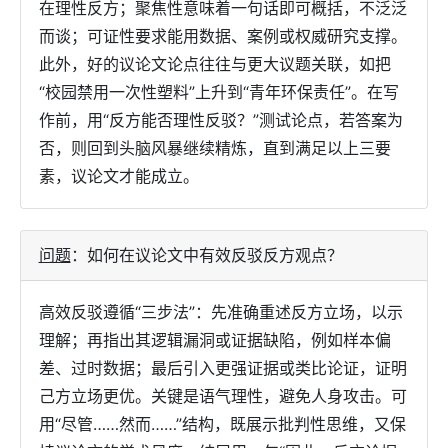
在理性反方；聚焦性意味着一句话即可概括，不泛泛
而谈；可证性要求能用数据、案例或权威研究支撑。
此外，好的议论文论点往往与更大议题关联，如把
“校园禁用一次性塑料”上升到“青年环保责任”。在写
作前，用“反方能否理性反驳？”测试论点，若答案为
否，则回到头脑风暴继续精炼，直到满足以上三要
素，议论文才能成立。
问题
：
如何在议论文中有效反驳反方观点？
高效反驳遵循“三步法”：先准确重述反方立场，以示
理解；再指出其逻辑漏洞或证据缺陷，例如样本偏
差、过时数据；最后引入更强证据或类比论证，证明
己方立场更优。关键是语气理性，避免人身攻击。可
用“尽管……然而……”结构，既展示批判性思维，又保