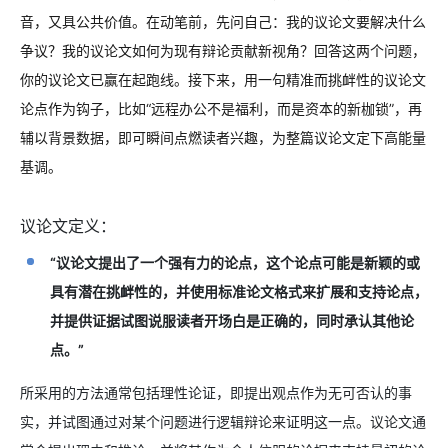
音，又具公共价值。在动笔前，先问自己：我的议论文要解决什么
争议？我的议论文如何为现有辩论贡献新视角？回答这两个问题，
你的议论文已赢在起跑线。接下来，用一句精准而挑衅性的议论文
论点作为钩子，比如“远程办公不是福利，而是资本的新枷锁”，再
辅以背景数据，即可瞬间点燃读者兴趣，为整篇议论文定下高能量
基调。
议论文定义：
“议论文提出了一个强有力的论点，这个论点可能是新颖的或
具有潜在挑衅性的，并使用标准论文格式来扩展和支持论点，
并提供证据试图说服读者开场白是正确的，同时承认其他论
点。”
所采用的方法通常包括理性论证，即提出观点作为无可否认的事
实，并试图通过对某个问题进行逻辑辩论来证明这一点。议论文通