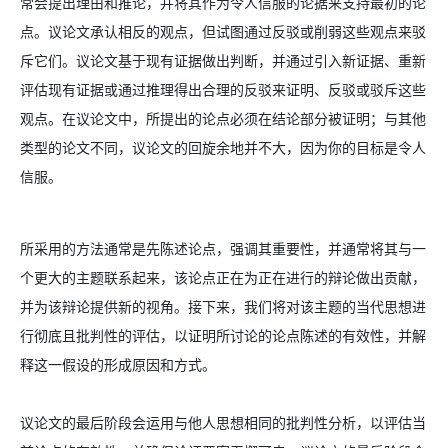
常会提出理由和推论，并将其作为令人信服的论据来支持最初的论
点。
议论文承认相反的观点，但试图通过反驳或削弱这些观点来驳
斥它们。议论文基于现有证据做出判断，并通过引入新证据、重新
评估现有证据或通过推理得出合理的反驳来证明、反驳或驳斥这些
观点。在议论文中，所提出的论点必须在结论部分被证明；与其他
类型的论文不同，议论文的回旋余地并不大，因为你的目标是令人
信服。
所采用的方法通常是先陈述论点，强调其重要性，并通常将其与一
个更大的主题联系起来，该论点正在为正在进行的辩论做出贡献，
并为该辩论提供新的视角。接下来，我们将对该主题的当代思想进
行彻底且批判性的评估，以证明所讨论的论点陈述的有效性，并解
释这一假设的形成原因和方式。
议论文的最后阶段会运用与他人思想相同的批判性分析，以评估当