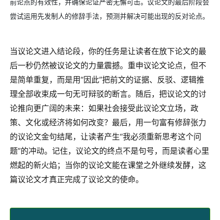
前论点的有效性，并确保论证严密无懈可击。议论文的最后阶段会
尝试运用先发制人的修辞手法，预测并解决可能出现的反对论点。
当议论文进入结论段，你的任务是让读者在放下论文的最
后一秒仍然被议论文的力量震撼。重申议论文论点，但不
是简单重复，而是用“因此”把前文的证据、反驳、逻辑推
理全部收束成一句无可辩驳的断言。随后，把议论文的讨
论推向更广阔的未来：如果社会接受此议论文立场，政
策、文化或经济将如何改变？最后，用一句富有修辞张力
的议论文金句结尾，让读者产生“我必须重新思考这个问
题”的冲动。记住，议论文的终点不是句号，而是读者心里
燃起的新火焰；当你的议论文能在课堂之外继续发酵，这
篇议论文才真正完成了议论文的使命。