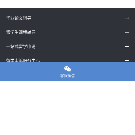
毕业论文辅导
留学生课程辅导
一站式留学申请
留学申诉服务中心

留学资讯
客服微信
关于我们
联系老师
E-convier论文代写
电话： 020-39996617