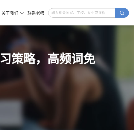

关于我们
联系老师

效学习策略，高频词免